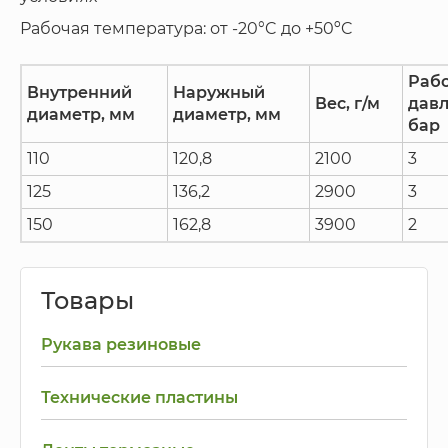
Рабочая температура: от -20°C до +50ºC
Раб
Внутренний
Наружный
Вес, г/м
давл
диаметр, мм
диаметр, мм
бар
110
120,8
2100
3
125
136,2
2900
3
150
162,8
3900
2
Товары
Рукава резиновые
Технические пластины