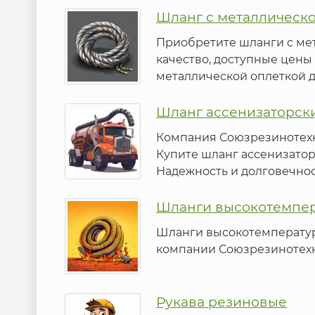
Шланг с металлическ
Приобретите шланги с ме
качество, доступные цены
металлической оплеткой 
Шланг ассенизаторск
Компания Союзрезинотехн
Купите шланг ассенизатор
Надежность и долговечнос
Шланги высокотемпе
Шланги высокотемператур
компании Союзрезинотехни
Рукава резиновые