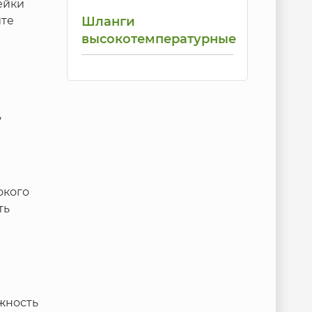
ейки
ите
Шланги
высокотемпературные
,
окого
ть
жность