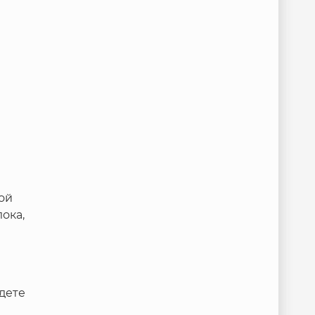
ой
ока,
дете