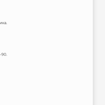
ика.
-90.