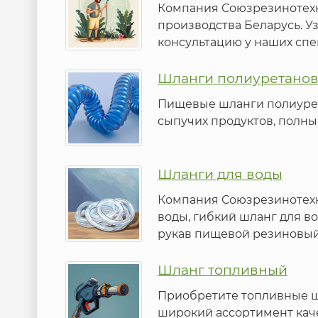
Компания Союзрезинотехн
производства Беларусь. У
консультацию у наших спец
Шланги полиуретано
Пищевые шланги полиурет
сыпучих продуктов, полны
Шланги для воды
Компания Союзрезинотехн
воды, гибкий шланг для в
рукав пищевой резиновый у
Шланг топливный
Приобретите топливные ш
широкий ассортимент кач