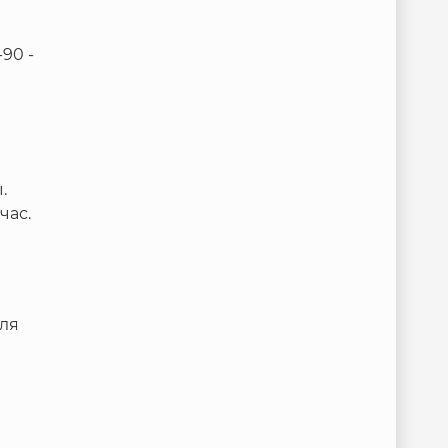
90 -
.
час.
для